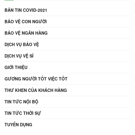
BẢN TIN COVID-2021
BẢO VỆ CON NGƯỜI
BẢO VỆ NGÂN HÀNG
DỊCH VỤ BẢO VỆ
DỊCH VỤ VỆ SĨ
GIỚI THIỆU
GƯƠNG NGƯỜI TỐT VIỆC TỐT
THƯ KHEN CỦA KHÁCH HÀNG
TIN TỨC NỘI BỘ
TIN TỨC THỜI SỰ
TUYỂN DỤNG