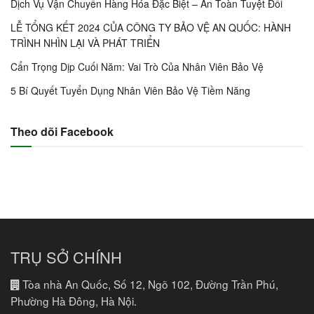
Dịch Vụ Vận Chuyển Hàng Hóa Đặc Biệt – An Toàn Tuyệt Đối
LỄ TỔNG KẾT 2024 CỦA CÔNG TY BẢO VỆ AN QUỐC: HÀNH
TRÌNH NHÌN LẠI VÀ PHÁT TRIỂN
Cẩn Trọng Dịp Cuối Năm: Vai Trò Của Nhân Viên Bảo Vệ
5 Bí Quyết Tuyển Dụng Nhân Viên Bảo Vệ Tiềm Năng
Theo dõi Facebook
TRỤ SỞ CHÍNH
Tòa nhà An Quốc, Số 12, Ngõ 102, Đường Trần Phú,
Phường Hà Đông, Hà Nội.