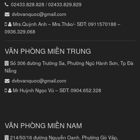
02433.828.828 / 02433.829.829
dvbvanquoc@gmail.com
Mrs.Quỳnh Anh – Mrs.Thảo/- SĐT:
0911570188 –
0936.329.068
VĂN PHÒNG MIỀN TRUNG
Số 306 đường Trường Sa, Phường Ngũ Hành Sơn, Tp Đà
Nẵng
dvbvanquoc@gmail.com
Mr Huỳnh Ngọc Vũ – SĐT:
0904.652.328
VĂN PHÒNG MIỀN NAM
214/50/16 đường Nguyễn Oanh, Phường Gò Vấp,