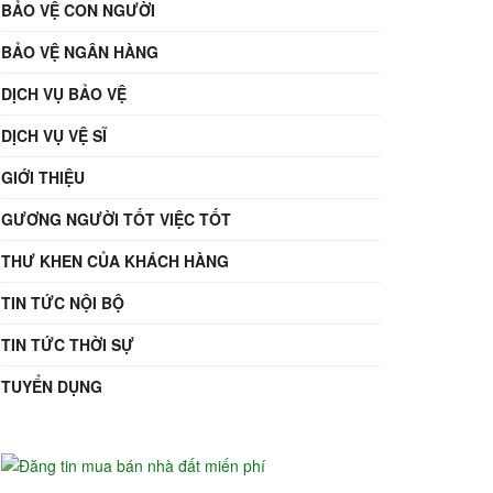
BẢO VỆ CON NGƯỜI
BẢO VỆ NGÂN HÀNG
DỊCH VỤ BẢO VỆ
DỊCH VỤ VỆ SĨ
GIỚI THIỆU
GƯƠNG NGƯỜI TỐT VIỆC TỐT
THƯ KHEN CỦA KHÁCH HÀNG
TIN TỨC NỘI BỘ
TIN TỨC THỜI SỰ
TUYỂN DỤNG