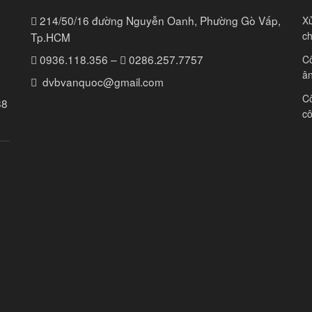
214/50/16 đường Nguyễn Oanh, Phường Gò Vấp,
Xử
ch
Tp.HCM
0936.118.356
–
0286.257.7757
Cô
ân
dvbvanquoc@gmail.com
Cô
88
c