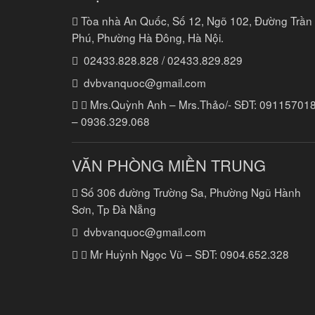
Tòa nhà An Quốc, Số 12, Ngõ 102, Đường Trần
Phú, Phường Hà Đông, Hà Nội.
02433.828.828 / 02433.829.829
dvbvanquoc@gmail.com
Mrs.Quỳnh Anh – Mrs.Thảo/- SĐT:
09115701
–
0936.329.068
VĂN PHÒNG MIỀN TRUNG
Số 306 đường Trường Sa, Phường Ngũ Hành
Sơn, Tp Đà Nẵng
dvbvanquoc@gmail.com
Mr Huỳnh Ngọc Vũ – SĐT:
0904.652.328