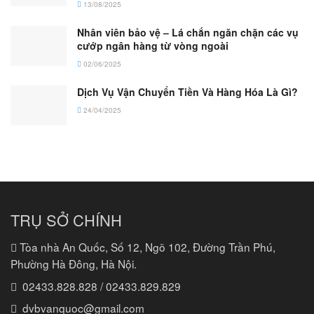
13/08/2025
Nhân viên bảo vệ – Lá chắn ngăn chặn các vụ
cướp ngân hàng từ vòng ngoài
02/06/2025
Dịch Vụ Vận Chuyển Tiền Và Hàng Hóa Là Gì?
24/04/2025
TRỤ SỞ CHÍNH
Tòa nhà An Quốc, Số 12, Ngõ 102, Đường Trần Phú,
Phường Hà Đông, Hà Nội.
02433.828.828 / 02433.829.829
dvbvanquoc@gmail.com