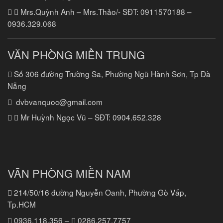
Mrs.Quỳnh Anh – Mrs.Thảo/- SĐT:
0911570188 –
0936.329.068
VĂN PHÒNG MIỀN TRUNG
Số 306 đường Trường Sa, Phường Ngũ Hành Sơn, Tp Đà
Nẵng
dvbvanquoc@gmail.com
Mr Huỳnh Ngọc Vũ – SĐT:
0904.652.328
VĂN PHÒNG MIỀN NAM
214/50/16 đường Nguyễn Oanh, Phường Gò Vấp,
Tp.HCM
0936.118.356
–
0286.257.7757